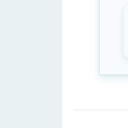
बचत खाता
धन संचय
(Correct A
Question 3: दावा प्राप्त करने 
एक बार
तीन बार
हर माह
दो बार
(Correct Ans
Question 4: मुश्किल समय में वित
बिमा
(Correct Answe
बैंक
ऋण
जमीन
Question 5: बिमा कम करने की 
समेकन