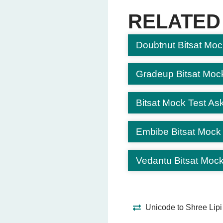
अधिभार
RELATED
कटौती
(Correct Ans
विविधता
Doubtnut Bitsat Moc
Question 6: जीवन बिमा किसके
वृद्धावस्था
Gradeup Bitsat Moc
संपत्ति
बीमारी
Bitsat Mock Test Ask
जीवन
(Correct Answ
Embibe Bitsat Mock
Question 7: पूर्ण बीमा का मतल
आंशिक सुरक्षा
Vedantu Bitsat Mock
पूर्ण सुरक्षा
(Correct A
बचत
औसत
Unicode to Shree Lipi
Question 8: जनरल बीमा में कौ