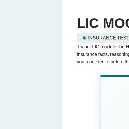
LIC MO
INSURANCE TES
lic mock test in hindi - Q
Try our LIC mock test in 
This quiz contains 20 que
insurance facts, reasonin
your confidence before th
Question 1: बिमा में 'प्रिमियम' 
भुगतान
(Correct Ans
दावा
नीति
लाभ
Question 2: यदि आप हर महीने सम
स्थायी जमा
सैनिक बांड