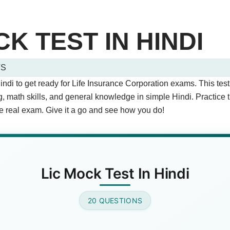
CK TEST IN HINDI
TS
uiz Questions (Page 1 of 2)
Hindi to get ready for Life Insurance Corporation exams. This tes
stions.
g, math skills, and general knowledge in simple Hindi. Practice 
e real exam. Give it a go and see how you do!
शब्द का क्या अर्थ है?
wer)
Lic Mock Test In Hindi
20 QUESTIONS
ान राशि बचाते हैं, इसे क्या कहते हैं?